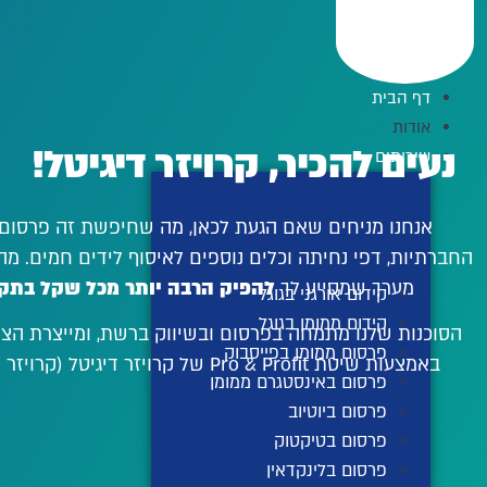
לג
תוכן
דף הבית
אודות
נעים להכיר, קרויזר דיגיטל!
שירותים
אנחנו מניחים שאם הגעת לכאן, מה שחיפשת זה פרסום 
החברתיות, דפי נחיתה וכלים נוספים לאיסוף לידים חמים. מ
מערך שמסייע לך
להפיק הרבה יותר מכל שקל בתקצ
קידום אורגני בגוגל
קידום ממומן בגוגל
פרסום ממומן בפייסבוק
באמצעות שיטת Pro & Profit של קרויזר דיגיטל (קרויזר שירותים עסקיים בע"מ).
פרסום באינסטגרם ממומן
פרסום ביוטיוב
פרסום בטיקטוק
פרסום בלינקדאין