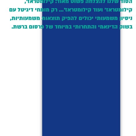
הסוד שלנו להצלחה פשוט מאוד: קילומטראז',
קילומטראז' ועוד קילומטראז'… רק מומחי דיגיטל עם
ניסיון משמעותי יכולים להפיק תוצאות משמעותיות,
בשוק הדינאמי והתחרותי במיוחד של פרסום ברשת.