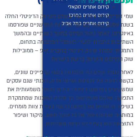
ועכשיו, היכרות אישית : -)
קידום אתרים לוקאלי
קידום אתרים במרכז
שמי דודי קרויזר והדרך שלי בעולם השיווק הדיגיטלי החלה
קידום אתרים בתל אביב
בשנת 2009, באחד ממיזמי התיירות החדשניים שפורסמו
באינטרנט. לאחר ניהול המיזם במשך כשנתיים ובהמשך
השתלבות בחברת "קשרי תעופה" המתמחה בתחום,
התמניתי למנהל שיווק דיגיטלי בחברת זאפ – ממובילות
שוק הפרסום והשיווק ברשת בישראל.
לאחר מספר שנים של התמחות בסוגי קמפיינים שונים,
בקשת רחבה של לקוחות וערוצי מדיה, הבנתי שגם עסקים
שמשקיעים בפרסום דיגיטלי יכולים לשפר משמעותית את
התפוקה שלהם מהפרסום. כך נולדה הסוכנות שמתמקדת
בשיפור הרווחיות של פרסום ברשת בעזרת צוות מומחים.
במותגים שבהם ניצול של כל שקל חשוב, מיקוד ושיפור
התוצאות הוא בעיניי לא פחות משליחות.