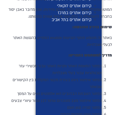
קידום אתרים לוקאלי
המוטו שמוביל אותנו הנו כבוד האדם וחירותו, שכן מדובר באבן יסוד
קידום אתרים במרכז
בחברה הישראלית כי כולנו שווי זכויות ושווים במהותנו.
קידום אתרים בתל אביב
שימוש ברכיב ההנגשה
:
באתר זה מוטמע תוסף הנגישות enable המסייע בהנגשת האתר
לבעלי מוגבלויות.
מדריך למשתמש בתפריט
:
כפתור התאמת האתר ותגיות האתר עבור מכשירי עזר
וטכנולוגיות עבור בעלי מוגבלויות
כפתור איפשור ניווט בעזרת מקשי המקלדת בין הקישורים
שבאתר
כפתור השבתת הבהובים ו/או אלמנטים נעים על המסך
כפתור איפשור מצב מונוכרום שחור לבן עבור עיוורי צבעים
כפתור ספיה (גוון חום)
כפתור שינוי ניגודיות גבוהה