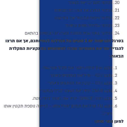
כפתור מצב קריאת האתר
כפתור המציג את הצהרת הנגישות
כפתור איפוס המבטל את הנגישות
כפתור שליחת משוב נגישות
כפתור שינוי שפת הסרגל והצהרת הנגישות בהתאם
בסרגל הנגישות יש
2
סוגים של הגדלות לנוחיותכם
,
אך אם תרצו
להגדיל עוד את האותיות תוכלו להשתמש בפונקציות המקלדת
הבאות
:
מקש Esc יפתח ויסגור את סרגל הנגישות
מקש Ctrl + יגדיל את הטקסט באתר
מקש Ctrl – יקטין את הטקסט באתר
מקש Ctrl 0 יחזיר את האתר לגדלו המקורי
מקש רווח (SPACE) יוריד את האתר כלפי מטה.
מקש F11 יגדיל את המסך לגודל מלא – לחיצה נוספת תקטין אותו
חזרה.
למען הסר ספק
: