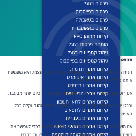
פרסום בגוגל
פרסום בפייסבוק
פרסום בטאבולה
פרסום באאוטבריין
קידום ממומן PPC
מומחה פרסום בגוגל
ניהול קמפיינים בגוגל
מבוא
:
ניהול קמפיינים בפייסבוק
קידום אתרי תדמית
הזירה האינטרנטית הנה פלטפורמה לביטוי וייצוג עצמי, היא משמשת
קידום אתרי איקומרס
אותנו כזירה חברתית ופוליטית.
קידום אתרי וורדפרס
אנו רוכשים ומוכרים, עובדים ונחשפים באמצעותה כיום יותר מבעבר.
קידום אתרי תכשיטים
קידום אתרים לרואי חשבון
וככזו ישנה מחויבות לאפשר לציבור חווית גלישה מהנה וקלה ככל
קידום אתרים לרופאים
האפשר.
קידום אתרים בעברית
קידום אתרים במנועי חיפוש
אנו משקיעים משאבים רבים להפוך אתר זה לנגיש בכדי לאפשר את
קידום אתרים לעסקים קטנים
חווית הגלישה לכלל האוכלוסייה ולאנשים עם מוגבלויות בפרט.