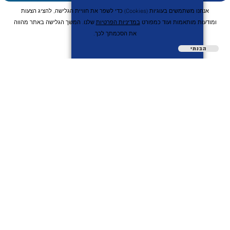
אנחנו משתמשים בעוגיות (cookies) כדי לשפר את חוויית הגלישה, להציג הצעות
ומודעות מותאמות ועוד כמפורט
במדיניות הפרטיות
שלנו. המשך הגלישה באתר מהווה
את הסכמתך לכך.
הבנתי
השיטה שלנו
לקוחות מספרים
מהתקשורת
בלוג
צור קשר