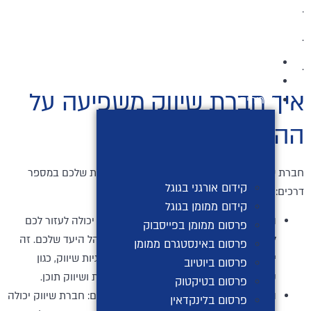
לג
.
תוכן
.
דף הבית
.
אודות
איך חברת שיווק משפיעה על
שירותים
ההכנסות
חברת שיווק יכולה להשפיע על ההכנסות העתידיות שלכם במספר
קידום אורגני בגוגל
דרכים:
קידום ממומן בגוגל
הגדלת המודעות למותג שלכם: חברת שיווק יכולה לעזור לכם
פרסום ממומן בפייסבוק
להגדיל את המודעות למותג שלכם בקרב קהל היעד שלכם. זה
פרסום באינסטגרם ממומן
יכול להיעשות באמצעות שילוב של אסטרטגיות שיווק, כגון
פרסום ביוטיוב
קמפיינים פרסומיים, שיווק במדיה החברתית ושיווק תוכן.
פרסום בטיקטוק
הגדלת הביקוש למוצרים או השירותים שלכם: חברת שיווק יכולה
פרסום בלינקדאין