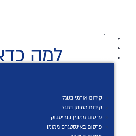
לג
.
תוכן
.
.
דף הבית
למה כדאי
אודות
שירותים
בעידן הדיגיטלי של היום, פלטפורמות המדיה הח
פייסבוק למשל, כאחת מפלטפורמות המדיה החברתי
במאמר הקרוב נביא כמה סיבות משכנעות לכך ש
קידום אורגני בגוגל
קידום ממומן בגוגל
פרסום ממומן בפייסבוק
טווח הגעה ומיקוד
פרסום באינסטגרם ממומן
עם מיליארדי משתמשים פעילים ברחבי העולם, פיי