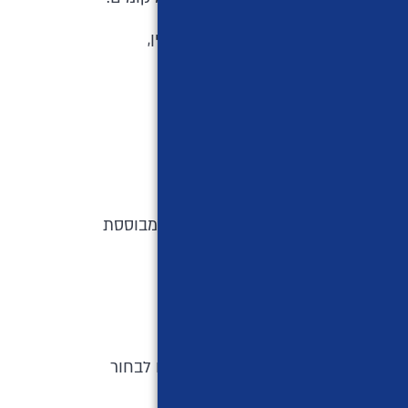
גורמים כמו גיל, מגדר, תחומי עניין,
ות להמרות.
יווק מוגבלים.
ההחזר על ההשקעה. מערכת המודעות המבוססת
 או המרות.
 מצגות ועוד. מגוון זה מאפשר לעסקים לבחור