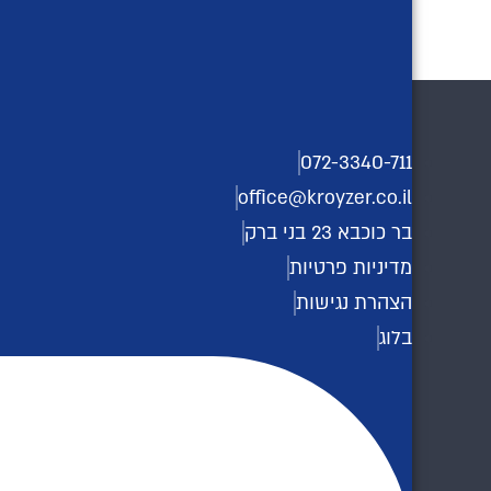
טווח ההגעה שלהם, ובסופו של דבר להגדיל את ה
הגדלים והענפים. למידע נוסף כנסו לאתר >>
.il/
072-3340-711
office@kroyzer.co.il
בר כוכבא 23 בני ברק
מדיניות פרטיות
הצהרת נגישות
בלוג