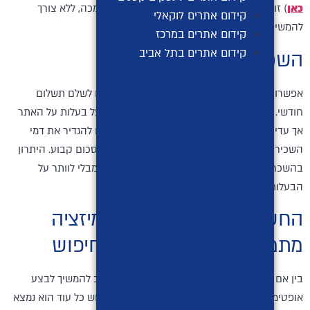
כאן
) זו הוא שאתם יכולים לייצר רווח גדול מאוד במכה, ללא צורך
קידום אתרים לוקאלי
להמשיך לתחזק אותו מדי חודש.
קידום אתרים במרכז
קידום אתרים בתל אביב
השכרת האתר
אפשרות נוספת היא להשכיר את האתר למעוניינים לשלם תשלום
חודשי. זוהי בחירה טובה אם אתם רוצים לשמור על בעלות על האתר
אך עדיין להרוויח ממנו הכנסה קבועה. אתם יכולים להגדיר את דמי
השכירות לפי מספר הלידים שנוצרו בכל חודש או סכום קבוע. היתרון
בהשכרת האתר הוא שיהיו לכם הכנסות שוטפות מבלי לוותר על
הבעלות.
החשיבות של ביצוע אופטימיזציה
מתמדת של האתר למנועי חיפוש
בין אם תבחרו למכור לידים או להשכיר אותו, חשוב להמשיך לבצע
אופטימיזציה מתמדת של האתר עבור מנועי החיפוש כל עוד הוא נמצא