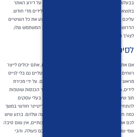
בבעלותכם. עבודת קידום אתרים חשובה לשמירה על דירוג האתר
בתוצאות החיפוש וליצירת כמות הולכת וגדלה של לידים מדי חודש.
עליכם לעקוב אחר ביצועי האתר באופן קבוע ולבצע את כל השינויים
הדרושים כדי לשפר את דירוג מנועי החיפוש וחווית המשתמש שלו,
לצורך העלאת אחוז ההמרה של האתר.
לסיכום
אם אתם מומחים מנוסים בתחום של קידום אתרים, אתם יכולים לייצר
רווחים מהאתרים שלכם ולהפוך אותם לנכסים דיגיטליים גם בלי לגייס
מראש לקוחות שעוסקים בנישות של אותם האתרים. על ידי מכירת
לידים, מכירת האתר או השכרתו, אתם יכולים לייצר הכנסות שוטפות
תוך שימוש בכישורי SEO שלכם, ללא צורך בשכנוע בעלי עסקים
להתחיל לעבוד אתכם ולקחת סיכונים של תשלום ריטיינר חודשי במשך
כמה חודשים ראשון, מבלי לקבל החזר על ההשקעה שלהם. ברגע שיש
לכם אתר מקודם שכבר מייצר לידים רלוונטיים ואיכותיים, אין שום סיבה
שמי שהלידים האלה רלוונטיים לו יסרב לשתף אתכם פעולה. והכי