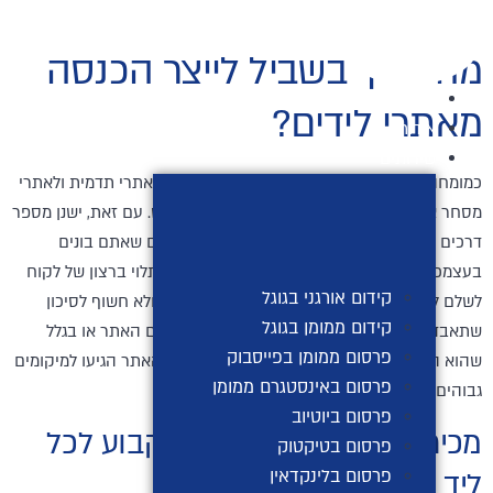
לג
תוכן
מה צריך בשביל לייצר הכנסה
דף הבית
מאתרי לידים?
אודות
שירותים
כמומחה לקידום אתרים, אתם כבר יודעים לבצע לאתרי תדמית ולאתרי
מסחר אלקטרוני אופטימיזציה עבור מנועי החיפוש. עם זאת, ישנן מספר
דרכים שבהן תוכלו לייצר רווחים מאתרים מקודמים שאתם בונים
בעצמכם ולהפוך אותם למקור הכנסה רווחי שלא תלוי ברצון של לקוח
קידום אורגני בגוגל
לשלם לכם ריטיינר חודשי עבור קידום האתר שלו ולא חשוף לסיכון
קידום ממומן בגוגל
שתאבדו את הלקוח בחודשים הראשונים של קידום האתר או בגלל
פרסום ממומן בפייסבוק
שהוא החליט לחסוך את הריטיינר שלכם אחרי שהאתר הגיעו למיקומים
פרסום באינסטגרם ממומן
גבוהים והתחיל לייצר עבורו הכנסות.
פרסום ביוטיוב
מכירת לידים במחיר עלות קבוע לכל
פרסום בטיקטוק
ליד
פרסום בלינקדאין