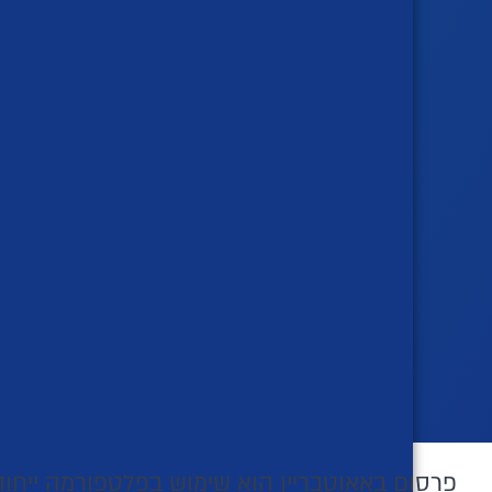
פרסום באאוטבריין הוא שימוש בפלטפורמה ייח