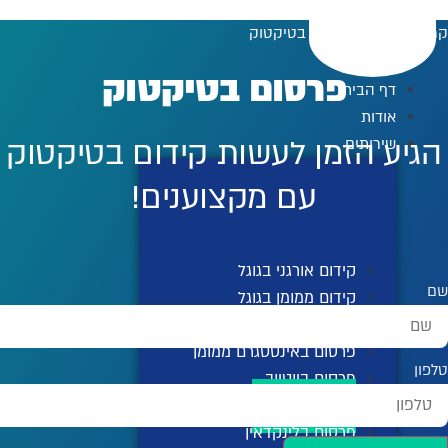
לג
קרויזר דיגיטל
»
פרסום בטיקטוק
תוכן
פרסום בטיקטוק
דף הבית
אודות
הגיע הזמן לעשות קידום בטיקטוק
שירותים
עם מקצוענים!
קידום אורגני בגוגל
שם
קידום ממומן בגוגל
פרסום ממומן בפייסבוק
פרסום באינסטגרם ממומן
טלפון
פרסום ביוטיוב
פרסום בטיקטוק
פרסום בלינקדאין