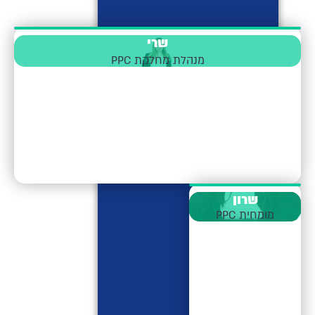
שרי
מנהלת מחלקת PPC
שרון
מומחית PPC