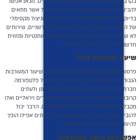
בקרב הקהל שנחשף לפרסום וממנו לאחרים. מכאן אפשר
להבין כי פרסום בטיקטוק יכול להגיע לקהל אשר מתאים
בדיוק לעסק ולעשות זאת ביעילות גבוהה וניצול מקסימלי
של התקציב. עסקים שיש להם מוצרים חדשניים, שירותים
לא שגרתיים ושרוצים להציג את עצמם באותנטיות ומזווית
חדשה, יכולים ליהנות מהפרסום.
שיעור מעורבות גבוה
פרסום ממומן בטיקטוק מאפשר לנצל את שיעור המעורבות
הגבוה של המשתמשים. אחד הדברים שכל פלטפורמה
חברתית רוצה להשיג היא שימוש לאורך זמן ולעתים
קרובות. בפלטפורמה זו ניתן להעלות אתגרים ויראליים ואלו
מקבלים תגובות חיוביות מצד המשתמשים. הדבר יכול
להוביל לבניית קהל לקוחות נאמן אשר לעתים אפילו הופך
להיות השגריר החיובי של העסק.
אפשרויות מיקוד מתקדמות