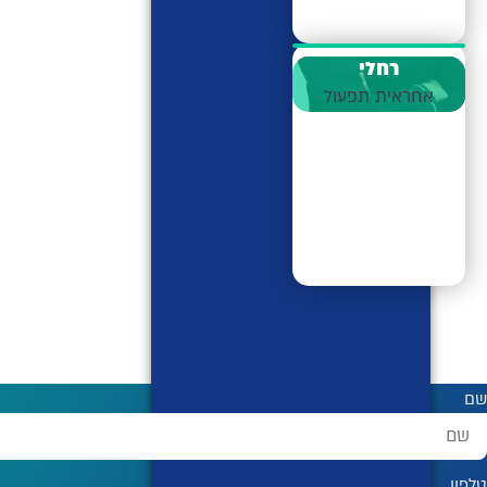
רחלי
אחראית תפעול
שם
טלפון