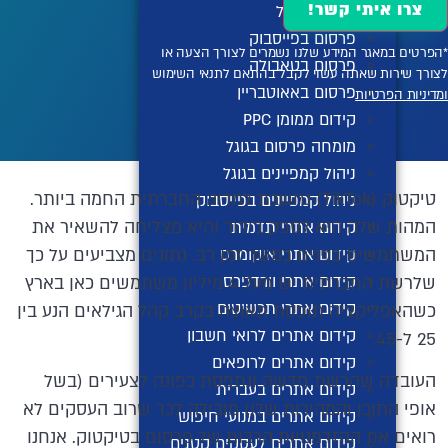
צרו איתי קשר!
פרסום בגוגל
פרסום בפייסבוק
*הפרטים במאגר המידע שלנו נשמרים לצורך הצעה או
פרסום בטאבולה
לצורך שירות שאתה עשוי לקבל בהתאם לתנאי השימוש
פרסום באאוטבריין
ומדיניות הפרטיות
קידום ממומן PPC
מומחה פרסום בגוגל
ניהול קמפיינים בגוגל
טיקטוק (TikTok) נחשבת למדיה החברתית החמה ביותר.
ניהול קמפיינים בפייסבוק
המהות שלה היא לספק בידור והיא מצליחה להשאיר את
קידום אתרי תדמית
קידום אתרי איקומרס
המשתמשים בפנים במשך זמן רב. נתונים מצביעים על כך
קידום אתרי וורדפרס
שלרשת החברתית יש מעל 4 מיליון משתמשים כאן בארץ
קידום אתרי תכשיטים
כשהאפליקציה תופסת תאוצה בקרב קהל הגילאים הנע בין
קידום אתרים לרואי חשבון
25 ל-45.
קידום אתרים לרופאים
העובדה שהרשת חדשה ונתפסת כפונה לצעירים (בשל
קידום אתרים בעברית
אופי התוכן והמהירות שלו) מובילה לכך שרוב העסקים לא
קידום אתרים במנועי חיפוש
רואים את ההזדמנויות הרבות של פרסום בטיקטוק. אנחנו
קידום אתרים לעסקים קטנים