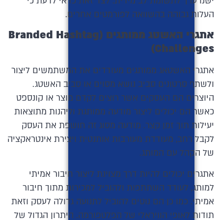
ישנו ערך לתשומת לב מידית. לצד זאת כדאי לדעת כי
העלות גבוהה בהשוואה לפורמטים אחרים.
אתגרי האשטג ממותגים (
randed Hashtag
B
)
Challenges
אתגרי האשטאג ממותגים מעודדים את המשתמשים ליצור
ולשתף סרטונים סביב נושא מסוים או סביב האשטג.
היוצרים הם העסקים אשר רוצים לקדם מוצר או קונספט
כאשר הם יכולים ליצור מודעה ממותגת וליהנות מתוצאות
יעילות תוך זמן קצר. מודעה מסוג זה חושפת את העסק
לקבל רחב, מעודדת מעורבות אותנטית ויצירת אינטראקציה
של הקהל עם המותג.
אתגרים יכולים להיות דרך מצוינת ליצור חיבור אמיתי
למותג, לעודד השתתפות ולהוביל למכירות מתוך חיבור
אמיתי. כמו כן הם נוטים להוביל לתנועה גדולה לעסק וזאת
תודות לאופי הוויראלי של הפלטפורמה. היתרון הגדול של