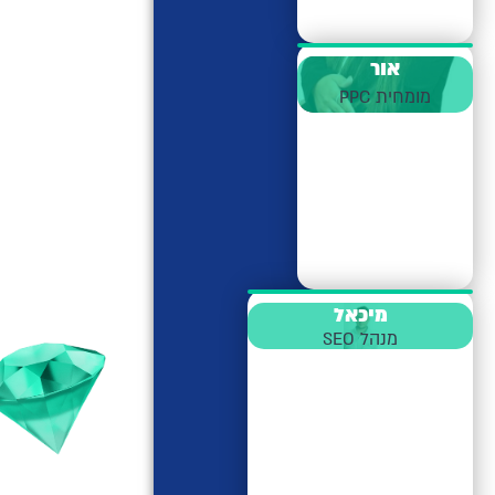
אור
מומחית PPC
מיכאל
מנהל SEO