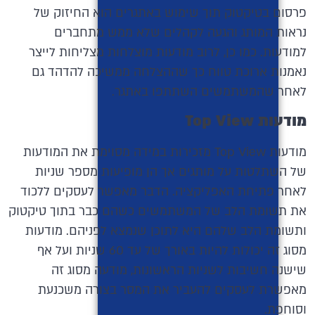
פרסום בטיקטוק תוך שימוש באתגרים הוא החיזוק של
נראות המותג והגעה לקהלים שלא ממש מתחברים
למודעות. כמו כן, לרוב מודעות מוצלחות מצליחות לייצר
נאמנות ארוכת טווח כך שההצלחה ממשיכה להדהד גם
לאחר שהמשתמשים השתתפו באתגר.
מודעות Top View
מודעות Top View מזכירות במידה מסוימת את המודעות
של השתלטות על מותגים אך הן מופיעות מספר שניות
לאחר פתיחת האפליקציה. הדבר מאפשר לעסקים ללכוד
את תשומת הלב של המשתמשים כשהם כבר בתוך טיקטוק
ותשומת הלב שלהם היא לתוכן שנמצא לפניהם. מודעות
מסוג זה יכולות להיות באורך של עד 60 שניות ועל אף
שישנה חשיבות לשניות הראשונות, מודעה מסוג זה
מאפשרת לעסקים להעביר את המסר בצורה משכנעת
וסוחפת.