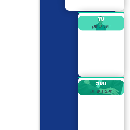
טל
יועץ שיווק
נועה
יועצת שיווק