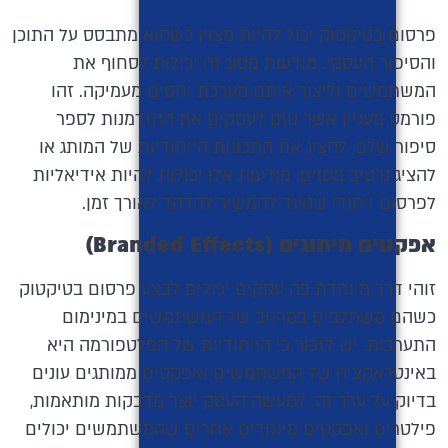
פרסום בטיקטוק יכול להיות מצוין כשהוא מתבסס על התוכן
והסיפור העסקי. מודעות מסוג זה יכולות לסחוף את
המשתמשים וליצור איתם מערכת יחסים מעמיקה. זהו
פורמט מעניין אשר נותן לעסקים את ההזדמנות לספר
סיפור שלם, להציג את התכונות הייחודיות של המותג או
להציג נרטיב מסוים. מודעות אלו יכולות להיות אידיאליות
לפרסום ייחודי שנועד להמשיך להדהד לאורך זמן.
אפקטים מיתוגים (
Branded Effects
)
זוהי דרך מיוחדת בה עסקים יכולים לבצע פרסום בטיקטוק
כשהם משתלבים במרחב של המשתמשים במינימום
התערבות. יש לזכור כי הייחודיות של הפלטפורמה היא
באינטראקציה של המשתמשים ואפקטים ממותגים עונים
בדיוק על ערך זה. למעשה העסק יוצר מדבקות מותאמות,
פילטרים ואפקטים מיוחדים אחרים שהמשתמשים יכולים