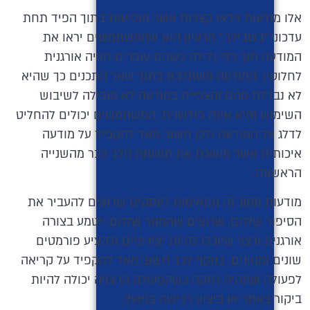
אלו מודעות וידאו קצרות אשר מופיעות בתוך הפיד תחת
עדכוני ״בשבילך.״ הרעיון הוא שהמשתמשים יראו את
המודעה תוך כדי גלילה כשהם עוברים חוויה אורגנית
לחלוטין. המודעה משתלבת בתוך שאר התכנים כך שהיא
לא נבדלת מהם והצפייה במודעה לא מובילה לשיבוש
השימוש והיא אינה פולשנית. המשתמשים יכולים להחליט
לדלג על המודעה ולכן חשוב מאד להקפיד על מודעה
איכותית אשר מושכת את תשומת הלב כבר מהשנייה
הראשונה.
מודעות מסוג זה מתאימות לעסקים שרוצים להעביר את
הסיפור שלהם, שרוצים שהמסר שלהם ייטמע בצורה
אורגנית ורצוי שיוכלו להיות יצירתיים ולהציע פורמטים
שונים ומגוונים. בנוסף לכך חשוב מאד להקפיד על קריאה
לפעולה שתהיה חזקה כשהפעולה הרצויה יכולה להיות
ביקור באתר או ביצוע רכישה בפועל.