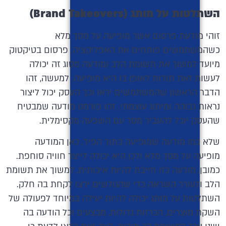
השתלטות על מותג (
Brand Takeovers
)
זוהי מודעת פרסום אשר מופיעה על מסך מלא
כשהמשתמשים פותחים את האפליקציה. פרסום בטיקטוק
מיועד למשוך את תשומת הלב ומודעה מסוג זה יכולה
לעשות זאת תודות לאופן בו היא מופיעה. למעשה, זהו
הדבר הראשון שהמשתמשים יראו וכך העסק יכול ליצור
נראות גבוהה ומיתוג עוצמתי. זהו פורמט מודעה שמבטיח
שהעסק יוכל להעביר מסר עם השפעה מקסימלית.
שלא כמו מודעה שמופיעה בתוך הפיד, כאן המודעה
מופיעה על מסך מלא ולכן היא יכולה לייצר חוויה סוחפת.
כמובן, מודעה כזו חייבת להיות איכותית, למשוך את תשומת
הלב ולעורר השראה כדי שהגולשים ירצו לקחת בה חלק.
השתלטות על מותג יכולה להיות יעילה במיוחד לפעולה של
השקת מוצרים, הכרזות גדולות, מבצעים וכל הודעה בה