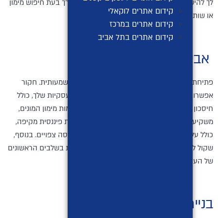
לך להישאר מאורגן אלא גם משמשת כמשאב רב ערך בעת חיפוש מימון
קידום אתרים לוקאלי
או שותפויות.
קידום אתרים במרכז
קידום אתרים בתל אביב
אבטחת כספים:
פתיחת עסק חדש דורשת לרוב השקעה כספית משמעותית. חקור
אפשרויות מימון שונות המבוססות על הדרישות העסקיות שלך, כולל
חיסכון אישי, הלוואות ממוסדות פיננסיים, פלטפורמות מימון המונים,
משקיעים מלאכים או משקיעי הון סיכון. הכן תוכנית פיננסית מקיפה,
כולל עלויות הפעלה, דרישות הון חוזר ותזרימי הכנסה צפויים. בנוסף,
שקול ליצור קרן מגירה לכיסוי הוצאות בלתי צפויות בשלבים הראשונים
של העסק שלך.
בניית צוות חזק: