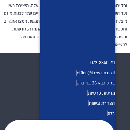
ומסירות בלתי פוסקת. על ידי ביצוע שלבים חיוניים אלה, מיצירת רעיון
ועד השקה ומעבר לכך, אתה יכול להגדיל את הסיכויים שלך לבנות מיזם
מוצלח ובר קיימא. זכרו, יזמות היא תהליך למידה מתמשך, אמצו אתגרים
וחפשו הדרכה ממנטורים או רשתות עסקיות. עם התמדה, חדשנות
וגישה ממוקדת לקוח, אתה יכול להפוך את חלומות היזמות שלך
למציאות משגשגת.
072-3340-711
office@kroyzer.co.il
בר כוכבא 23 בני ברק
מדיניות פרטיות
הצהרת נגישות
בלוג