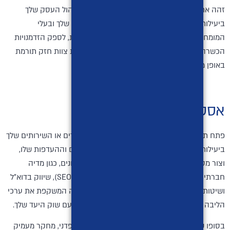
זהה את תפקידי המפתח והכישורים הדרושים לניהול העסק שלך
ביעילות. גייס אנשים מוכשרים שחולקים את החזון שלך ובעלי
המומחיות הרלוונטית. לטפח תרבות עבודה חיובית, לספק הזדמנויות
הכשרה מתמשכות, ולעודד תקשורת פתוחה. בניית צוות חזק תורמת
באופן משמעותי להצלחת העסק שלך.
אסטרטגיות שיווק ומיתוג:
פתח תוכנית שיווקית מקיפה כדי לקדם את המוצרים או השירותים שלך
ביעילות. זהה את קהל היעד שלך, הבן את הצרכים וההעדפות שלו,
וצור מסרים שיווקיים מושכים. נצלו ערוצי שיווק שונים, כגון מדיה
חברתית, שיווק תוכן, אופטימיזציה למנועי חיפוש (SEO), שיווק בדוא"ל
ושיטות פרסום שונות. בנוסף, צור זהות מותג חזקה המשקפת את ערכי
הליבה שלך, מבדילה אותך מהמתחרים ומהדהדת עם שוק היעד שלך.
בסופו של דבר, פתיחת עסק חדש דורשת תכנון קפדני, מחקר מעמיק