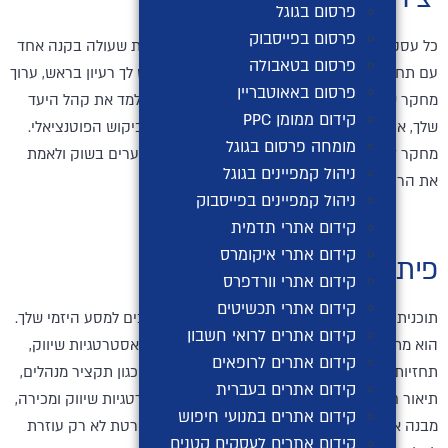
פרסום בגוגל
פרסום בפייסבוק
כל עסק מצליח מתחיל ברעיון ייחודי. מסיעור מוחות שעולה בקנה אחד
פרסום בטאבולה
עם תחומי העניין, הכישורים והתשוקות. ברגע שיש לך רעיון בראש, ערוך
פרסום באאוטבריין
מחקר שוק מעמיק כדי להעריך את הכדאיות שלו. למד את קהל היעד
קידום ממומן PPC
שלך, את נוף המתחרים, את המגמות בתעשייה והביקוש הפוטנציאלי.
מומחה פרסום בגוגל
מחקר זה יעזור לך לחדד את הרעיון שלך, לזהות פערים בשוק ולאמת
ניהול קמפיינים בגוגל
את הרעיון העסקי שלך.
ניהול קמפיינים בפייסבוק
קידום אתרי תדמית
קידום אתרי איקומרס
פיתוח תוכנית עסקית:
קידום אתרי וורדפרס
קידום אתרי תכשיטים
תוכנית עסקית מעוצבת היטב משמשת כמפת דרכים למסע היזמי שלך.
קידום אתרים לרואי חשבון
הוא מתאר את היעדים העסקיים שלך, שוק היעד, אסטרטגיות שיווק,
קידום אתרים לרופאים
תחזיות פיננסיות ותוכניות תפעוליות. כלול סעיפים כגון תקציר מנהלים,
קידום אתרים בעברית
תיאור חברה, ניתוח שוק, פרטי מוצר/שירות, אסטרטגיות שיווק ומכירה,
קידום אתרים במנועי חיפוש
מבנה ארגוני ותחזיות פיננסיות. תוכנית עסקית מפורטת לא רק עוזרת
קידום אתרים לעסקים קטנים