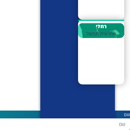
רחלי
אחראית תפעול
שם