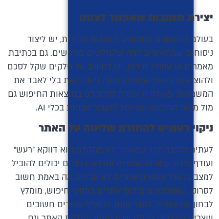
יצירת תשובות שאפשר לצטט
בעולם בו אנשים מחפשים תשובות מהירות, יש ליצור
ניסוחים שמתאימים למה שהגולשים מחפשים. גם בכתיבת
מאמרים או עמודי שירות, יש לחשוב על חלקים שקל לסכם
ולהוציא מהם את המשפט המרכזי וכל זאת בלי לאבד את
המשמעות. פעולה זו עוזרת להתקדם בתוצאות החיפוש גם
מול מנועי החיפוש וגם יכול להגביר נוכחות בכלי AI.
ניקוי רעשים להחזרת שליטה על האתר
לעתים הסיבה לכך שהאתר לא מתקדם הוא דווקא ״רעש״
ועודף מידע. עשרות עמודים ותכנים כפולים יכולים להוביל
למצב בו גוגל ומנועים אחרים לא מבינים מה באמת חשוב
לסרוק. כשמבצעים קידום אתרים במנועי חיפוש, מומלץ
לבחון את האתר, לסדר אותו, להוסיף עמודים חשובים
ויוצרים היררכיה חכמה שגם תעזור לעליית האתר וגם