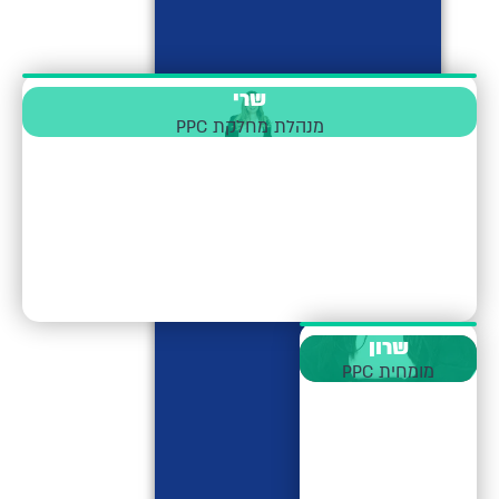
שרי
מנהלת מחלקת PPC
שרון
מומחית PPC