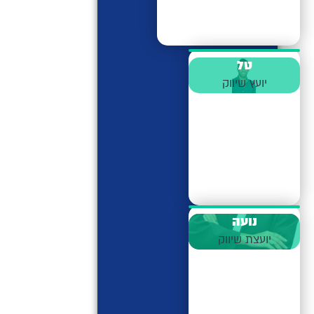
טל
יועץ שיווק
נועה
יועצת שיווק