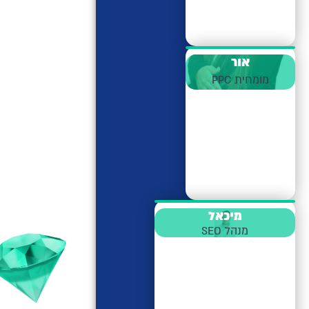
אור
מומחית PPC
מיכאל
מנהל SEO