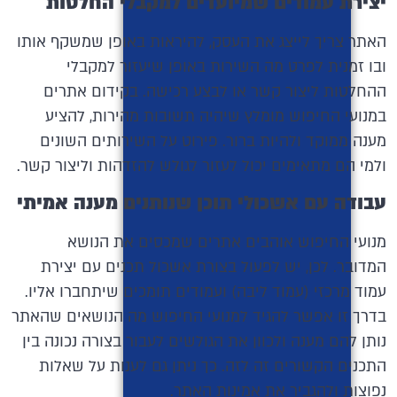
יצירת עמודים שמיועדים למקבלי החלטות
האתר צריך לייצג את העסק, להיראות באופן שמשקף אותו
ובו זמנית לפרט מה השירות באופן שיעזור למקבלי
ההחלטות ליצור קשר או לבצע רכישה. בקידום אתרים
במנועי החיפוש מומלץ שיהיה תשובות מהירות, להציע
מענה ממוקד ולהיות ברור. פירוט על השירותים השונים
ולמי הם מתאימים יכול לעזור לגולש להזדהות וליצור קשר.
עבודה עם אשכולי תוכן שנותנים מענה אמיתי
מנועי החיפוש אוהבים אתרים שמכסים את הנושא
המדובר. לכן, יש לפעול בצורת אשכול תכנים עם יצירת
עמוד מרכזי (עמוד ליבה) ועמודים תומכים שיתחברו אליו.
בדרך זו אפשר להגיד למנועי החיפוש מה הנושאים שהאתר
נותן להם מענה ולכוון את הגולשים לעבור בצורה נכונה בין
התכנים הקשורים זה לזה. כך ניתן גם לענות על שאלות
נפוצות ולהגביר את אמינות האתר.