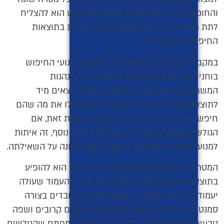
והחוכמה של קידום אורגני במנועי החיפוש הוא להצליח
לתת מענה לכל אחת מהאפשרויות ולעלות בתוצאות
החיפוש הרלוונטיות.
במקביל למתן מענה לשאילתה מסוימת, מנועי החיפוש
בוחנים גם את האיכות של האתר דרך התנהגות
המשתמשים. אם אנשים נכנסים לאתר ויוצאים מיד
לתוצאות החיפוש, זהו סימן שהם לא קיבלו את מה שהם
חיפשו או שהחוויה לא הייתה טובה. לעומת זאת, אם
הגולשים נשארים, קוראים, עוברים לעמוד נוסף, זה איתות
למנועי החיפוש שהאתר באמת רלוונטי ועונה על השאילתה.
המטרה של קידום אתרים במנועי החיפוש הוא להופיע
בתוצאות המתאימות ובנוסף לגרום לכך שהעמוד שעולה
יעמוד בציפיות הגולשים. מנועי החיפוש עובדים בצורה
סמנטית, הם מבינים את ההקשרים, מושגים קרובים ושפה
טבעית. מכאן שחשוב לכסות את מילות המפתח שהגולשים