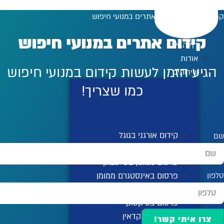
לג
קרויזר דיגיטל
»
קידום אתרים במנועי חיפוש
תוכן
קידום אתרים במנועי חיפוש
דף הבית
אודות
הגיע הזמן לעשות קידום במנועי חיפוש
שירותים
כמו שצריך!
קידום אורגני בגוגל
שם
קידום ממומן בגוגל
פרסום ממומן בפייסבוק
פרסום באינסטגרם ממומן
טלפון
פרסום ביוטיוב
פרסום בטיקטוק
פרסום בלינקדאין
צרו איתי קשר!