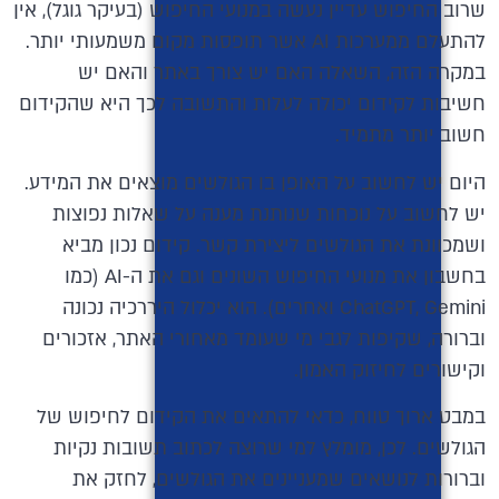
שרוב החיפוש עדיין נעשה במנועי החיפוש (בעיקר גוגל), אין
להתעלם ממערכות AI אשר תופסות מקום משמעותי יותר.
במקרה הזה, השאלה האם יש צורך באתר והאם יש
חשיבות לקידום יכולה לעלות והתשובה לכך היא שהקידום
חשוב יותר מתמיד.
היום יש לחשוב על האופן בו הגולשים מוצאים את המידע.
יש לחשוב על נוכחות שנותנת מענה על שאלות נפוצות
ושמכוונת את הגולשים ליצירת קשר. קידום נכון מביא
בחשבון את מנועי החיפוש השונים וגם את ה-AI (כמו
ChatGPT, Gemini ואחרים). הוא יכלול היררכיה נכונה
וברורה, שקיפות לגבי מי שעומד מאחורי האתר, אזכורים
וקישורים לחיזוק האמון.
במבט ארוך טווח, כדאי להתאים את הקידום לחיפוש של
הגולשים. לכן, מומלץ למי שרוצה לכתוב תשובות נקיות
וברורות לנושאים שמעניינים את הגולשים, לחזק את