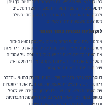
כמו כן כדאי שאלו יופיעו גם ברשתות החברתיות. כך ניתן
למנוע בלבול, הן מצד מנועי החיפוש והן מצד הגולשים
ולחזק את האמינות של האתר ושל העסק. זוהי פעולה
קטנה עם משמעות חזקה לקידום.
לוקאליות טבעית בתוך האתר
אנחנו רוצים שמנועי החיפוש יבינו שהעסק נמצא באזור
מסוים ולעתים אפילו בשכונות ספציפיות וזאת כדי להעלות
את האתר קדימה. לשם כך יש לשקול הוספה של עמודים
המפרטים את אזורי השירות הניתנים על ידי העסק ואילו
שירותים ניתנים באותם המקומות.
בנוסף לכך, נבחן תזכורת של שכונות וזה רק בתנאי שהדבר
רלוונטי. גישה זו מייצרת מקצועיות, גוגל מבין את הרלוונטיות
של העסק והגולש מבין שיש לו פתרון בסביבה. יש לטפל
בנושא בתוך דפי האתר ולנצל גם את הרשתות החברתיות
וכרטיס העסק בגוגל כדי להדהד את השירות.