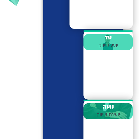
טל
יועץ שיווק
נועה
יועצת שיווק