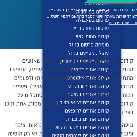
פרסום בגוגל
*הפרטים במאגר המידע שלנו נשמרים לצורך הצעה או
פרסום בפייסבוק
לצורך שירות שאתה עשוי לקבל בהתאם לתנאי השימוש
פרסום בטאבולה
ומדיניות הפרטיות
פרסום באאוטבריין
קידום ממומן PPC
מומחה פרסום בגוגל
ניהול קמפיינים בגוגל
קידום אתרים בתל אביב בא לחבר בין מה שאנשים
ניהול קמפיינים בפייסבוק
מחפשים בגוגל לבין העסקים המקומיים. לעתים, החיפוש
קידום אתרי תדמית
קידום אתרי איקומרס
מתחיל במילה אחת (כמו מספרה, חנות חיות) ולפעמים
קידום אתרי וורדפרס
מדובר בביטוי ממוקד (כמו רופא עור בתל אביב). פעמים
קידום אתרי תכשיטים
רבות התוצאות מובילות למפות ולכן, כשמסתכלים על
קידום אתרים לרואי חשבון
קידום האתר, רואים מערכת שלמה לרבות מפות, אתר, תוכן
קידום אתרים לרופאים
ויצירת אמון.
קידום אתרים בעברית
נגיעה בכלל המרכיבים בצורה נכונה יוצרת נראות יציבה
קידום אתרים במנועי חיפוש
ומובילה לתנועה איכותית. נוכחות כזו יוצרת לא רק הופעה
קידום אתרים לעסקים קטנים