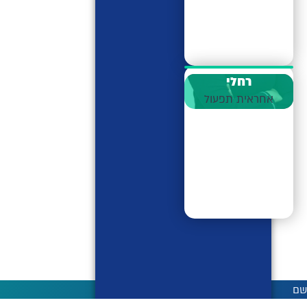
רחלי
אחראית תפעול
שם