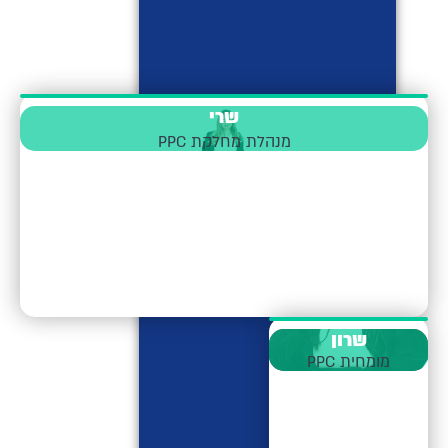
שרי
מנהלת מחלקת PPC
שרון
מומחית PPC