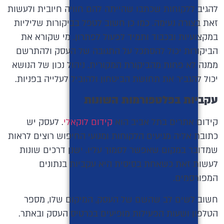
להגיב ללקוחות שכתבו שהייתה להם חוויה חיובית ולעשות
זאת בצורה נעימה. כמו כן חשוב לטפל בביקורות שליליות
במקצועיות ובכבוד ותמיד לפעול לפתרון. מי שקורא את
הביקורות יכול להסתכל על התגובה של העסק ולהתרשם
ממנה לא פחות מהביקורת המקורית. ניהול נכון של הנושא
יכול להגביר את תחושת הביטחון ולהוביל לעלייה בפניות.
עקביות בפלטפורמות השונות
קידום אתרים בתל אביב הוא
קידום לוקאלי
. לעסק יש
כתובת אליה מגיעים הלקוחות ומנועי החיפוש רוצים לראות
שמדובר במקום שאפשר לסמוך עליו. ישנן דרכים שונות
לעשות זאת כשאחת בסיסית היא עקביות בנתונים
המפורסמים.
חשוב לשים לב שהשם של העסק, המיקום שלו, מספר
הטלפון ושעות הפעילות מופיעים בכרטיס העסק ובאתר.