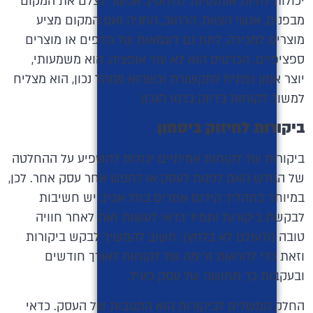
יכולות להיות אותנטיות לחלוטין. אפשר לצלם את המקום
מבפנים, אנשי הצוות, הרחוב, החניה ואם המקום מציע
מוצרים למכירה, לתת גם דוגמאות של מדפים או מוצרים
ספציפיים. הכרטיס הוא לא עוד אופציה, הוא משמעותי,
יוצר אמון ופתיח לתקשורת וכשהוא מנוהל נכון, הוא מצליח
למשוך לקוחות בדיוק ברגע הנכון.
ביקורות לחיזוק ביטחון
ביקורות של לקוחות אמיתיים יכולות להשפיע על ההחלטה
של הגולש האם לפנות לעסק או לחפש אחר עסק אחר. לכן,
במיוחד בתהליך קידום אתרים בתל אביב יש חשיבות
לבקשת ביקורות ותמיד כדאי לעשות זאת לאחר חוויה
טובה (ולעולם לא בלחץ). חשוב להמשיך לבקש ביקורות
וזאת כדי להראות זרימה של לקוחות לאורך חודשים
ובעקבות כך תחושה של עסק פעיל.
החלק המשלים לביקורות הוא התגובות של העסק. כדאי