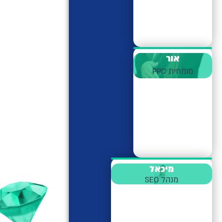
אור
מומחית PPC
מיכאל
מנהל SEO