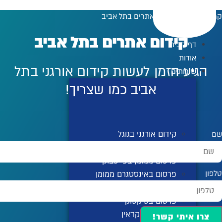
לג
קרויזר דיגיטל
»
קידום אתרים בתל אביב
תוכן
קידום אתרים בתל אביב
דף הבית
אודות
הגיע הזמן לעשות קידום אורגני בתל
שירותים
אביב כמו שצריך!
קידום אורגני בגוגל
שם
קידום ממומן בגוגל
פרסום ממומן בפייסבוק
טלפון
פרסום באינסטגרם ממומן
פרסום ביוטיוב
פרסום בטיקטוק
פרסום בלינקדאין
צרו איתי קשר!